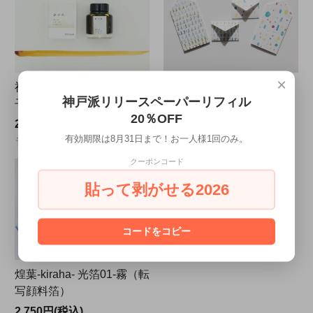
×
神戸派計画オリジナル｜砂
MINI ENVELOPE PAD
神戸派リリースペーパーリフィル
子色（いさごいろ）
825円(税込)
20％OFF
2,530円(税込)
全6種
有効期限は8月31日まで！お一人様1回のみ。
ラメ入り
クーポンコード
貼って剥がせる2026
コードをコピー
煌葉-kiraha- 光箔01-霧（転
写顔料箔）
2,750円(税込)