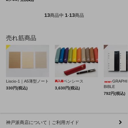
13
1
13
商品中
-
商品
売れ筋商品
Liscio-1｜A5薄型ノート
ペンシース
GRAPHILO
BIBLE
330円(税込)
3,630円(税込)
792円(税込)
神戸派商店について｜ご利用ガイド