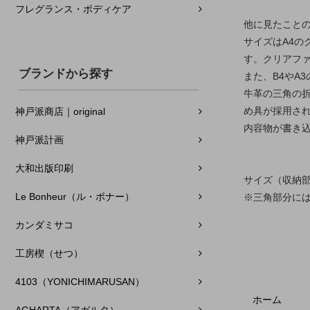
フレグランス・ボディケア
他に見たこと
サイズはA4
す。クリアフ
ブランドから探す
また、B4やA
牛革の三角の
め具が採用さ
神戸派商店｜original
内容物が書き
神戸派計画
大和出版印刷
サイズ（収納部の
Le Bonheur（ル・ボナー）
※三角部分に
カンダミサコ
工房楔（せつ）
4103（YONICHIMARUSAN）
ホーム