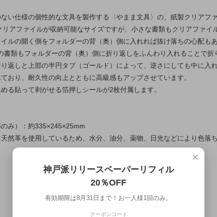
のない仕様の個性的な文具を製作する〈やまま文具〉の、紙製クリアフ
のクリアファイルが収納可能なサイズですが、小さな書類もクリアファイ
ァイルの開く側をフォルダーの背（奥）側に入れれば抜け落ちの心配も
3の書類もフォルダーの背（奥）側に折り返しをふんわり入れることで
折り返しと上部の半円タブ（ゴールド）によって、逆さにしても中に入
れており、耐久性の向上とともに高級感もアップさせています。
込める貼って剥がせる箔押しシールが2枚付属します。
み）：約335×245×25mm
は天然革を使用しているため、水分、油分、薬物、日光などにより色落
×
神戸派リリースペーパーリフィル
20％OFF
有効期限は8月31日まで！お一人様1回のみ。
マイアカウント
クーポンコード