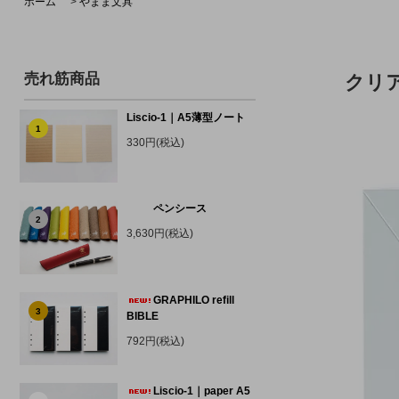
ホーム
>
やまま文具
売れ筋商品
クリ
Liscio-1｜A5薄型ノート
1
330円(税込)
ペンシース
2
3,630円(税込)
GRAPHILO refill
3
BIBLE
792円(税込)
Liscio-1｜paper A5