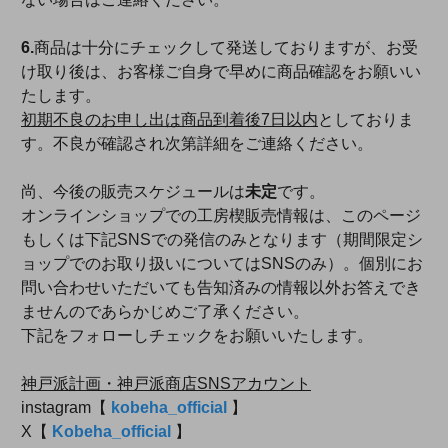
6.
商品は十分にチェックして発送しておりますが、お受
け取り後は、お客様ご自身で早めに商品確認をお願いい
たします。
初期不良のお申し出は商品到着後7日以内
としておりま
す。不良が確認され次第詳細をご連絡ください。
尚、今後の販売スケジュールは
未定
です。
オンラインショップでの工房楔販売情報は、このページ
もしくは下記SNSでの発信のみとなります（期間限定シ
ョップでのお取り扱いについてはSNSのみ）。個別にお
問い合わせいただいても告知済みの情報以外お答えでき
ませんのであらかじめご了承ください。
下記をフォローしチェックをお願いいたします。
神戸派計画・神戸派商店SNSアカウント
instagram【
kobeha_official
】
X【
Kobeha_official
】