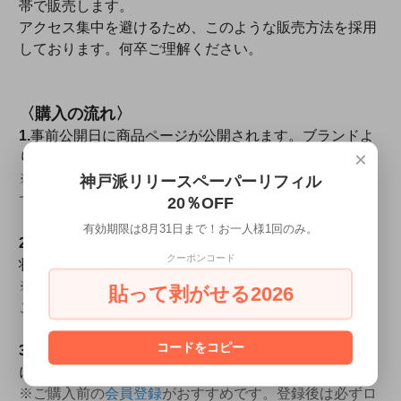
帯で販売します。
アクセス集中を避けるため、このような販売方法を採用
しております。何卒ご理解ください。
〈購入の流れ〉
1.
事前公開日に商品ページが公開されます。ブランドよ
×
り「
工房楔
」ページにアクセスしてご覧下さい。
※販売時刻までは、在庫0（SOLD OUT）の状態で購入
神戸派リリースペーパーリフィル
できません。
20％OFF
有効期限は8月31日まで！お一人様1回のみ。
2.
販売日時となりましたら、在庫が追加され購入できる
クーポンコード
状態になります。
※公開後すぐ完売となり、購入可能な状態を見逃される
貼って剥がせる2026
こともございます。人気商品ため何卒ご理解ください。
コードをコピー
3.
複数在庫がある商品は、ご希望の個体を選択しカート
に入れてください。
※ご購入前の
会員登録
がおすすめです。登録後は必ずロ