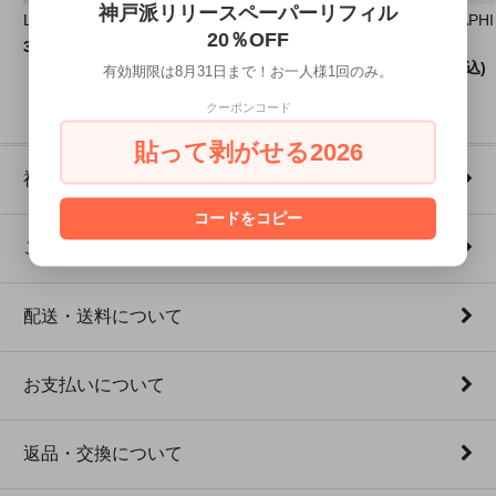
神戸派リリースペーパーリフィル
Liscio-1｜A5薄型ノート
ペンシース
GRAPHILO
20％OFF
BIBLE
330円(税込)
3,630円(税込)
792円(税込)
有効期限は8月31日まで！お一人様1回のみ。
クーポンコード
貼って剥がせる2026
神戸派商店について｜ご利用ガイド
コードをコピー
ご注文の流れ・会員登録・メール受信設定
配送・送料について
お支払いについて
返品・交換について