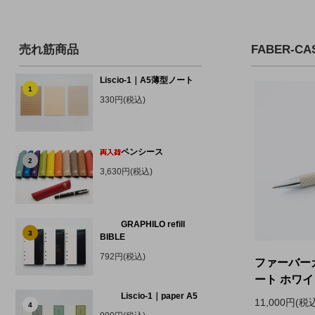
売れ筋商品
FABER-
Liscio-1｜A5薄型ノート
1
330円(税込)
ペンシース
2
3,630円(税込)
GRAPHILO refill
3
BIBLE
792円(税込)
ファーバー
ート ホワ
Liscio-1｜paper A5
11,000円(税
4