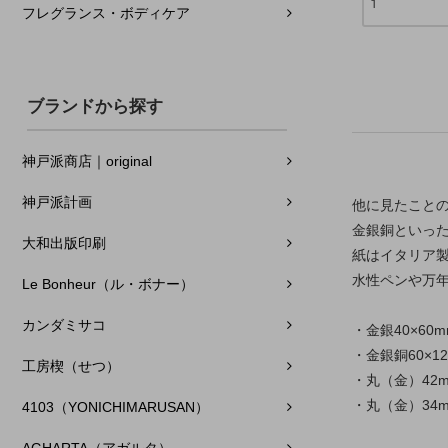
フレグランス・ボディケア
ブランドから探す
神戸派商店｜original
神戸派計画
他に見たこと
金銀銅といっ
大和出版印刷
紙はイタリア
水性ペンや万
Le Bonheur（ル・ボナー）
カンダミサコ
・金銀40×60
・金銀銅60×1
工房楔（せつ）
・丸（金）42m
・丸（金）34
4103（YONICHIMARUSAN）