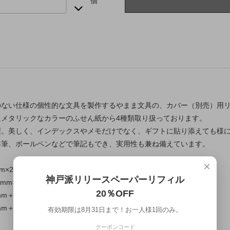
個
のない仕様の個性的な文具を製作するやまま文具の、カバー（別売）用
たメタリックなカラーのふせん紙から4種類取り扱っております。
製。美しく、インデックスやメモだけでなく、ギフトに貼り添えても様
年筆、ボールペンなどで筆記もでき、実用性も兼ね備えています。
×
mm×2ピース
神戸派リリースペーパーリフィル
2mm×6ピース
20％OFF
m＋銀銅60×12mm×2ピース
mm＋三角（銀）38mm
有効期限は8月31日まで！お一人様1回のみ。
クーポンコード