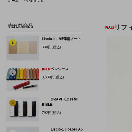
ホーム
>
やまま文具
売れ筋商品
リフ
Liscio-1｜A5薄型ノート
1
330円(税込)
ペンシース
2
3,630円(税込)
GRAPHILO refill
3
BIBLE
792円(税込)
Liscio-1｜paper A5