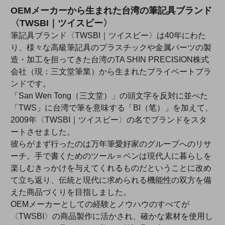
OEMメーカーから生まれた台湾の筆記具ブランド
〈TWSBI｜ツイスビー〉
筆記具ブランド〈TWSBI｜ツイスビー〉は40年にわた
り、様々な高級筆記具のプラスチックや金属パーツの製
造・加工を担ってきた台湾のTA SHIN PRECISION株式
会社（現：三文堂筆業）から生まれたプライベートブラ
ンドです。
「San Wen Tong（三文堂）」の頭文字を反対に並べた
「TWS」に台湾で筆を意味する「BI（笔）」を加えて、
2009年〈TWSBI｜ツイスビー〉の名でブランドをスタ
ートさせました。
彼らがまず行ったのは万年筆愛好家のグループへのリサ
ーチ。手で書くためのツール＝ペンは現代人に暮らしを
楽しむきっかけを与えてくれるものだということに改め
て立ち返り、伝統と現代に求められる機能性の双方を備
えた商品づくりを目指しました。
OEMメーカーとしての経験とノウハウのすべてが
〈TWSBI〉の商品製作に活かされ、確かな素材を使用し