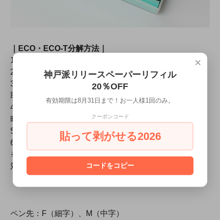
｜ECO・ECO-T分解方法｜
×
1.キャップを外します。
2.尻軸を反時計回りにまわし、ピストンを下げます。
神戸派リリースペーパーリフィル
3.エンドキャップと胴軸の間に出来た隙間に専用工具を
20％OFF
取り付けます。
有効期限は8月31日まで！お一人様1回のみ。
4.エンドキャップと専用工具を固定したまま、本体を反
クーポンコード
時計回りにまわします。
5.エンドキャップをピストンごと引き抜きます。
貼って剥がせる2026
6.パーツを分解して完了です。
※取り扱い説明書に基づかない分解による故障は保証の
コードをコピー
対象外です。ご注意ください。
【分解説明動画】
・
【組立説明動画】
ペン先：F（細字）、M（中字）