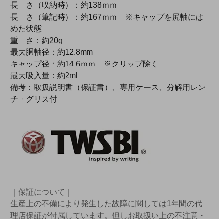
長 さ（収納時）：約138ｍｍ
長 さ（筆記時）：約167ｍｍ ※キャップを尻軸には
めた状態
重 さ：約20g
最大胴軸径：約12.8mm
キャップ径：約14.6ｍｍ ※クリップ除く
最大吸入量：約2ml
備考：取扱説明書（保証書）、専用ケース、分解用レン
チ・グリス付
｜保証について｜
生産上の不備により発生した故障に関しては1年間の代
理店保証が付属しています。但しお取扱い上の不注意・