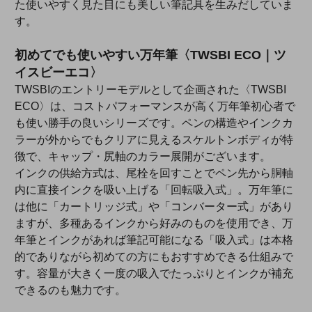
た使いやすく見た目にも美しい筆記具を生みだしていま
す。
初めてでも使いやすい万年筆〈TWSBI ECO｜ツ
イスビーエコ〉
TWSBIのエントリーモデルとして企画された〈TWSBI
ECO〉は、コストパフォーマンスが高く万年筆初心者で
も使い勝手の良いシリーズです。ペンの構造やインクカ
ラーが外からでもクリアに見えるスケルトンボディが特
徴で、キャップ・尻軸のカラー展開がございます。
インクの供給方式は、尾栓を回すことでペン先から胴軸
内に直接インクを吸い上げる「回転吸入式」。万年筆に
は他に「カートリッジ式」や「コンバーター式」があり
ますが、多種あるインクから好みのものを使用でき、万
年筆とインクがあれば筆記可能になる「吸入式」は本格
的でありながら初めての方にもおすすめできる仕組みで
す。容量が大きく一度の吸入でたっぷりとインクが補充
できるのも魅力です。