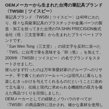
OEMメーカーから生まれた台湾の筆記具ブランド
〈TWSBI｜ツイスビー〉
筆記具ブランド〈TWSBI｜ツイスビー〉は40年にわた
り、様々な高級筆記具のプラスチックや金属パーツの製
造・加工を担ってきた台湾のTA SHIN PRECISION株式
会社（現：三文堂筆業）から生まれたプライベートブラ
ンドです。
「San Wen Tong（三文堂）」の頭文字を反対に並べた
「TWS」に台湾で筆を意味する「BI（笔）」を加えて、
2009年〈TWSBI｜ツイスビー〉の名でブランドをスタ
ートさせました。
彼らがまず行ったのは万年筆愛好家のグループへのリサ
ーチ。手で書くためのツール＝ペンは現代人に暮らしを
楽しむきっかけを与えてくれるものだということに改め
て立ち返り、伝統と現代に求められる機能性の双方を備
えた商品づくりを目指しました。
OEMメーカーとしての経験とノウハウのすべてが
〈TWSBI〉の商品製作に活かされ、確かな素材を使用し