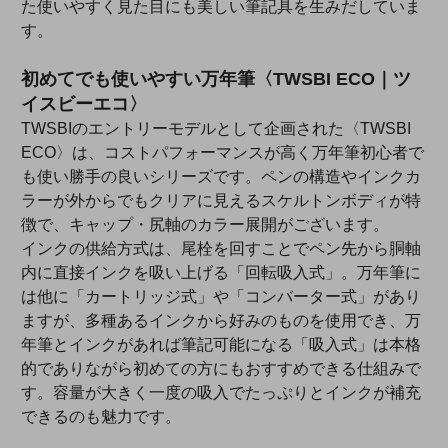
た使いやすく見た目にも美しい筆記具を生みだしていま
す。
初めてでも使いやすい万年筆〈TWSBI ECO｜ツ
イスビーエコ〉
TWSBIのエントリーモデルとして企画された〈TWSBI
ECO〉は、コストパフォーマンスが高く万年筆初心者で
も使い勝手の良いシリーズです。ペンの構造やインクカ
ラーが外からでもクリアに見えるスケルトンボディが特
徴で、キャップ・尻軸のカラー展開がございます。
インクの供給方式は、尾栓を回すことでペン先から胴軸
内に直接インクを吸い上げる「回転吸入式」。万年筆に
は他に「カートリッジ式」や「コンバーター式」があり
ますが、多種あるインクから好みのものを使用でき、万
年筆とインクがあれば筆記可能になる「吸入式」は本格
的でありながら初めての方にもおすすめできる仕組みで
す。容量が大きく一度の吸入でたっぷりとインクが補充
できるのも魅力です。