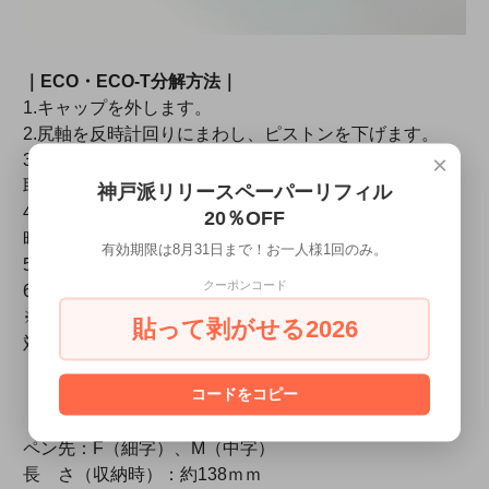
｜ECO・ECO-T分解方法｜
1.キャップを外します。
2.尻軸を反時計回りにまわし、ピストンを下げます。
×
3.エンドキャップと胴軸の間に出来た隙間に専用工具を
取り付けます。
神戸派リリースペーパーリフィル
4.エンドキャップと専用工具を固定したまま、本体を反
20％OFF
時計回りにまわします。
有効期限は8月31日まで！お一人様1回のみ。
5.エンドキャップをピストンごと引き抜きます。
クーポンコード
6.パーツを分解して完了です。
※取り扱い説明書に基づかない分解による故障は保証の
貼って剥がせる2026
対象外です。ご注意ください。
【分解説明動画】
・
【組立説明動画】
コードをコピー
ペン先：F（細字）、M（中字）
長 さ（収納時）：約138ｍｍ