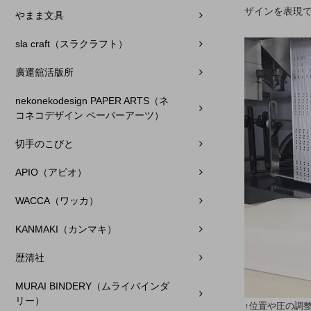
ザインを表現
やまま文具
sla craft（スラクラフト）
廣運舘活版所
nekonekodesign PAPER ARTS（ネ
コネコデザイン ペーパーアーツ）
切手のこびと
APIO（アピオ）
WACCA（ワッカ）
KANMAKI（カンマキ）
歴清社
MURAI BINDERY（ムライバインダ
リー）
↑位置や圧の調