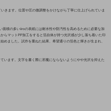
ていきます。位置や圧の微調整をかけながら丁寧に仕上げられていま
い面積の多いiiroの表紙には耐水性や防汚性を高めるために必要な加
からマットPP加工をすると箔自体が持つ光沢感が少し落ち着いた印
ら始めました。試作を重ねた結果、希望通りの箔色と輝きが生まれ、
しています。文字を書く際に邪魔にならないようにやや光沢を抑えた