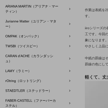
ARIANA MARTIN（アリアナ・マー
作業は表紙を
ティン）
す。
Jurianne Matter（ユリアン・マタ
ー）
iiroシリー
工です。今回
OMPAK（オンパック）
象になります
やさしく上品
TWSBI（ツイスビー）
CARAN d'ACHE（カランダッシ
中紙の罫線は
ュ）
罫線の色にし
LAMY（ラミー）
軽くて、丈
rOtring（ロットリング）
STAEDTLER（ステッドラー）
FABER-CASTELL（ファーバーカ
ステル）