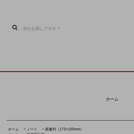
ホーム
ホーム
>
ノート
>
新書判（173×105mm）