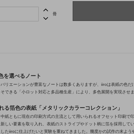
冊
色を選べるノート
バリエーションが豊富なノートは数多くありますが、iiroは表紙の色
こそできる「小ロット対応と多品種生産」により、多色展開を実現させま
られる箔色の表紙「メタリックカラーコレクション」
中紙ともに現在の印刷方式の主流として用いられるオフセット印刷で印刷
は新しい要素を取り入れ、表紙のストライプやドット柄に箔を採用して
したiiroに仕上げたいと実験を重ねてきました。幾度かの試作の末よ