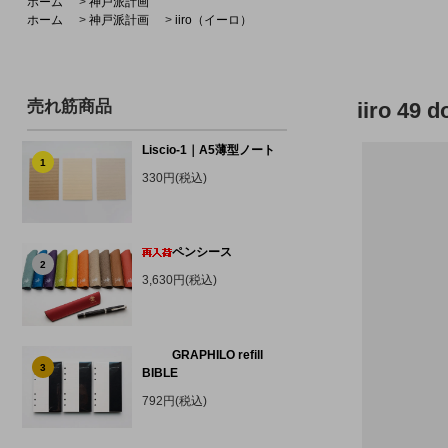
ホーム
>
神戸派計画
ホーム
>
神戸派計画
>
iiro（イーロ）
売れ筋商品
iiro 
Liscio-1｜A5薄型ノート
1
330円(税込)
ペンシース
2
3,630円(税込)
GRAPHILO refill
3
BIBLE
792円(税込)