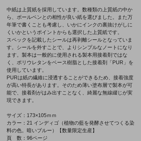
中紙は上質紙を採用しています。数種類の上質紙の中か
ら、ボールペンとの相性が良い紙を選びました。また万
年筆で書くことも考慮し、いかにインクの裏抜けがしに
くいかというポイントからも選択した上質紙です。
スペックを記載したシールは再剥離シールとなっていま
す。シールを外すことで、よりシンプルなノートになり
ます。製本は一般的に使用される製本用接着剤ではな
く、ポリウレタンをベース樹脂とした接着剤「PUR」を
使用しています。
PURは紙の繊維に浸透することができるため、接着強度
が高い特長があります。そのため薄い塗布層で製本が可
能で、接着剤がはみ出すことなく、綺麗な無線綴じが実
現できます。
サイズ：173×105ｍｍ
カラー：21 インディゴ（植物の藍を発酵させてつくる染
料の色。暗いブルー）【数量限定生産】
頁 数：96ページ