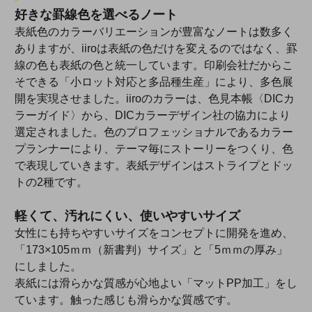
好きな罫線色を選べるノート
表紙色のカラーバリエーションが豊富なノートは数多く
ありますが、iiroは表紙の色だけを変えるのではなく、罫
線の色も表紙の色と統一しています。印刷会社だからこ
そできる「小ロット対応と多品種生産」により、多色展
開を実現させました。iiroのカラーは、色見本帳〈DICカ
ラーガイド〉から、DICカラーデザイン社の協力により
選定されました。色のプロフェッショナルであるカラー
プランナーにより、テーマ毎にストーリーをつくり、色
で表現していきます。表紙デザインはストライプとドッ
トの2種です。
軽くて、汚れにくい、使いやすいサイズ
女性にも持ちやすいサイズをコンセプトに開発を進め、
「173×105ｍｍ（新書判）サイズ」と「5ｍｍの厚み」
にしました。
表紙には滑らかな質感が心地よい「マットPP加工」をし
ています。触った感じも滑らかな質感です。