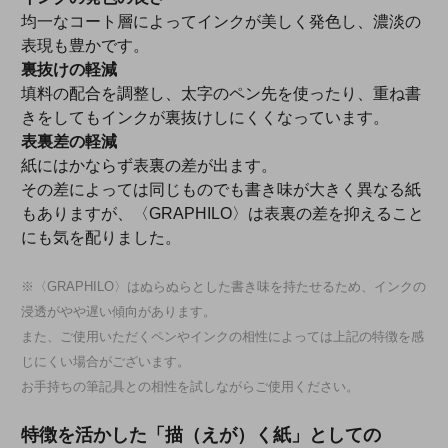
均一なコート層によってインクが美しく発色し、濃淡の
表現も豊かです。
裏抜けの軽減
填料の配合を調整し、太字のペン先を使ったり、重ね書
きをしてもインクが裏抜けしにくくなっています。
表裏差の軽減
紙にはかならず表裏の差が出ます。
その差によっては同じものでも書き味が大きく異なる紙
もありますが、〈GRAPHILO〉は表裏の差を抑えること
にも気を配りました。
※〈GRAPHILO〉はぬらぬらとした書き味を持たせるため、インクの
浸透がやや遅い傾向があります。
また、ご使用いただくペンやインクの相性によっては上記の特徴を感
じにくい場合がございます。
お手持ちの筆記具との相性を試しながらご使用ください。
特徴を活かした「描（えが）く紙」としての