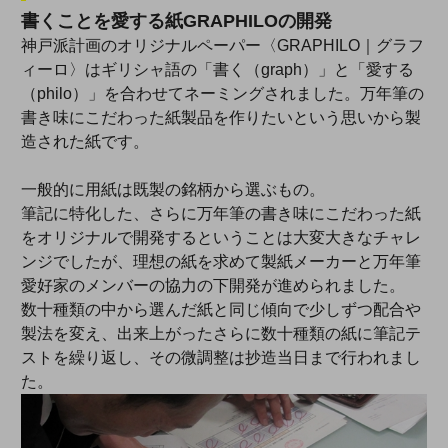
書くことを愛する紙GRAPHILOの開発
神戸派計画のオリジナルペーパー〈GRAPHILO｜グラフ
ィーロ〉はギリシャ語の「書く（graph）」と「愛する
（philo）」を合わせてネーミングされました。万年筆の
書き味にこだわった紙製品を作りたいという思いから製
造された紙です。
一般的に用紙は既製の銘柄から選ぶもの。
筆記に特化した、さらに万年筆の書き味にこだわった紙
をオリジナルで開発するということは大変大きなチャレ
ンジでしたが、理想の紙を求めて製紙メーカーと万年筆
愛好家のメンバーの協力の下開発が進められました。
数十種類の中から選んだ紙と同じ傾向で少しずつ配合や
製法を変え、出来上がったさらに数十種類の紙に筆記テ
ストを繰り返し、その微調整は抄造当日まで行われまし
た。