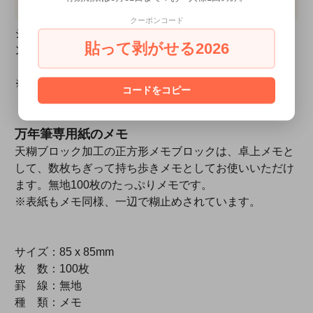
クーポンコード
シャープな線質を活かした表現です。ダークトーンのイ
貼って剥がせる2026
ンクカラーでシックな雰囲気が強調されています。
※サトウヒロシ著「万年筆ラクガキ講座」は
こちら
コードをコピー
万年筆専用紙のメモ
天糊ブロック加工の正方形メモブロックは、卓上メモと
して、数枚ちぎって持ち歩きメモとしてお使いいただけ
ます。無地100枚のたっぷりメモです。
※表紙もメモ同様、一辺で糊止めされています。
サイズ：85 x 85mm
枚 数：100枚
罫 線：無地
種 類：メモ