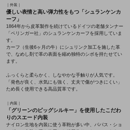
｜外装｜
優しい表情と高い弾力性をもつ「シュランケンカ
ーフ」
1864年から皮革製作を続けているドイツの老舗タンナー
「ペリンガー社」のシュランケンカーフを採用していま
す。
カーフ（生後6ヶ月の牛）にシュリンク加工を施した革
で、なめし剤で革の表面を縮め独特のシボを持たせてい
ます。
ふっくらと柔らかく、しなやかな手触りが人気です。
「発色が良く、水気にも強く、丈夫で傷がつきにくい」
ため長く使用できる高品質革です。
｜内装｜
「グリーンのピッグシルキー」を使用したこだわ
りのスエード内装
ナイロン生地を内装に使う革鞄が多い中、パパス・ショ