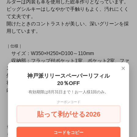
ルダーは内装も革を使用した総革作りとなっています。
ピッグシルキーはしなやかで手触りもよく、汚れにくく
て丈夫です。
開けたときのコントラストが美しい、深いグリーンを採
用しています。
｜仕様｜
サイズ：W350×H250×D100～110mm
収納部：フラップ付ポケット1室、ポケット2室、ファ
×
スナーポケット1室
神戸派リリースペーパーリフィル
外装素材：シュランケンカーフ（ドイツ・ペリンガー
20％OFF
社）
内装素材：ピッグシルキー
有効期限は8月31日まで！お一人様1回のみ。
重さ：約960g
クーポンコード
製造：日本
貼って剥がせる2026
【ご注意】
ご購入前に必ずご一読ください。
※製品加工時の小傷や革そのものの筋が大きく出ている
コードをコピー
ものもございます。また天然革のため、不規則模様であ