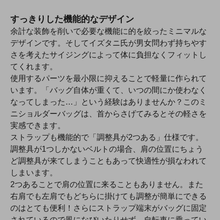
すっきりした機能的なデザイン
余計な装飾を削いで必要な機能に的を絞ったミニマルな
デザインです。そしてイズタニ氏が男女問わず持ちやす
さを考えたサイジングによって体に負担なくフィットし
てくれます。
使用するパーツを最小限に抑えることで軽量に作られて
います。「バッグ自体が重くて、いつの間にか使わなく
なってしまった…」という経験はありませんか？このミ
ニショルダーバッグは、首からさげてみるとその軽さを
実感できます。
ストラップも機能的で「調整具が2つある」仕様です。
調整具が1つしかないベルトの場合、肩の位置にちょう
ど調整具が来てしまうこともあって快適性が損なわれて
しまいます。
2つあることで肩の位置に来ることもありません。また
右肩でも左肩でもどちらに掛けても調整が簡単にできる
のはとても便利！さらにストラップ端末がバッグに固定
されているので風になびいたりせず、自転車に乗ってい