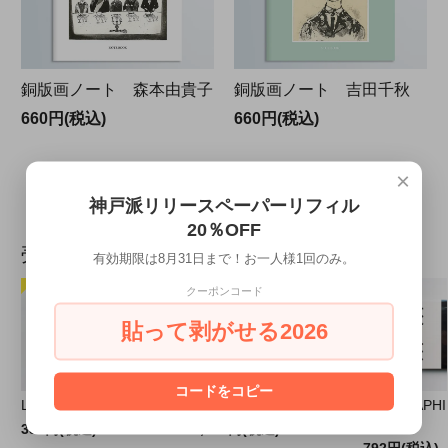
銅版画ノート 森本由貴子
銅版画ノート 吉田千秋
660円(税込)
660円(税込)
8
1
8
商品中
-
商品
×
神戸派リリースペーパーリフィル
20％OFF
売れ筋商品
有効期限は8月31日まで！お一人様1回のみ。
クーポンコード
貼って剥がせる2026
コードをコピー
Liscio-1｜A5薄型ノート
ペンシース
GRAPHILO
BIBLE
330円(税込)
3,630円(税込)