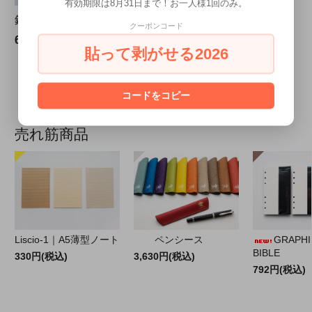
有効期限は8月31日まで！お一人様1回のみ。
銅版画ノート 吉田千秋
クーポンコード
660円(税込)
貼って剥がせる2026
11
1
11
商品中
-
商品
コードをコピー
売れ筋商品
Liscio-1｜A5薄型ノート
ペンシース
GRAPHILO
BIBLE
330円(税込)
3,630円(税込)
792円(税込)