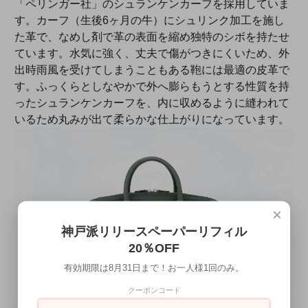
「ペリンガー社」のシュランケンカーフを採用していま
す。カーフ（生後6ヶ月の牛）にシュリンク加工を施し
た革で、なめし剤で革の表面を縮め独特のシボを持たせ
ています。水気に強く、丈夫で傷がつきにくいため、外
出時雨風を受けてしまうこともある鞄には最適の皮革で
す。ふっくらとしなやかで外へ膨らもうとする性質を持
ったシュランケンカーフを、内に収めるように縫われて
いるため丸みが出て柔らかな仕上がりになっています。
×
神戸派リリースペーパーリフィル
20％OFF
有効期限は8月31日まで！お一人様1回のみ。
クーポンコード