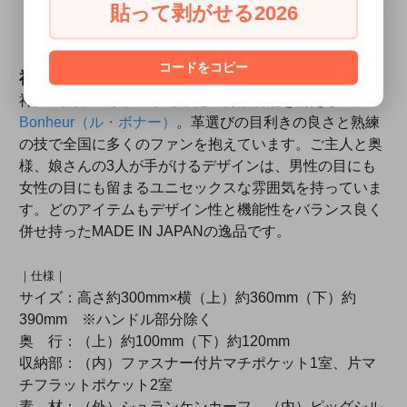
貼って剥がせる2026
コードをコピー
神戸の革鞄工房Le Bonheur（ル・ボナー）
神戸・六甲アイランドで革鞄工房兼店舗を構える
Le
Bonheur（ル・ボナー）
。革選びの目利きの良さと熟練
の技で全国に多くのファンを抱えています。ご主人と奥
様、娘さんの3人が手がけるデザインは、男性の目にも
女性の目にも留まるユニセックスな雰囲気を持っていま
す。どのアイテムもデザイン性と機能性をバランス良く
併せ持ったMADE IN JAPANの逸品です。
｜仕様｜
サイズ：高さ約300mm×横（上）約360mm（下）約
390mm ※ハンドル部分除く
奥 行：（上）約100mm（下）約120mm
収納部：（内）ファスナー付片マチポケット1室、片マ
チフラットポケット2室
素 材：（外）シュランケンカーフ、（内）ピッグシル