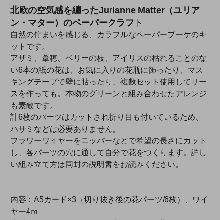
北欧の空気感を纏ったJurianne Matter（ユリア
ン・マター）のペーパークラフト
自然の佇まいを感じる、カラフルなペーパーブーケのキ
ットです。
アザミ、葦穂、ベリーの枝、アイリスの枯れることのな
い6本の紙の花は、お気に入りの花瓶に飾ったり、マス
キングテープで壁に貼ったり、複数セット使用してリー
スを作っても。本物のグリーンと組み合わせたアレンジ
も素敵です。
計6枚のパーツはカットされ折り目も付いているため、
ハサミなどは必要ありません。
フラワーワイヤーをニッパーなどで希望の長さにカット
し、各パーツの穴に通して自分で花をつくります。詳し
い組み立て方は同封の説明書をお読みください。
内容：A5カード×3（切り抜き後の花パーツ/6枚）、ワイ
ヤー4ｍ