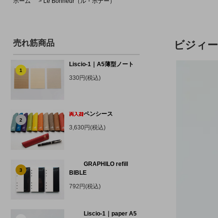
ホーム
>
Le Bonheur（ル・ボナー）
売れ筋商品
ビジィー
Liscio-1｜A5薄型ノート
1
330円(税込)
ペンシース
2
3,630円(税込)
GRAPHILO refill
3
BIBLE
792円(税込)
Liscio-1｜paper A5