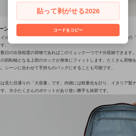
貼って剥がせる2026
ーンでも持てるリュック「ビジィー・リュック」
コードをコピー
タイルはもちろんスーツでも持てるリュックをと作られたル・ボナーの
です。
、数日の出張程度の荷物であればこのリュック一つで十分収納できます
トの回転軸となる上部のホックが身体にフィットします。たくさん荷物
式。シーンに合わせて手持ちのバッグにすることも可能です。
部は見た目通りの「大容量」です。内側には軽量化を計り、イタリア製
です。大小たくさんのポケットがあり使い勝手も抜群です。