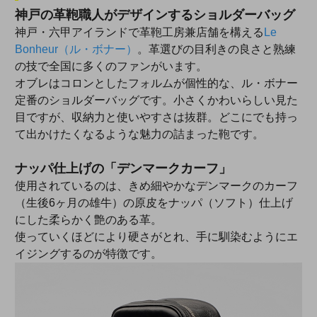
神戸の革鞄職人がデザインするショルダーバッグ
神戸・六甲アイランドで革鞄工房兼店舗を構える
Le
Bonheur（ル・ボナー）
。革選びの目利きの良さと熟練
の技で全国に多くのファンがいます。
オブレはコロンとしたフォルムが個性的な、ル・ボナー
定番のショルダーバッグです。小さくかわいらしい見た
目ですが、収納力と使いやすさは抜群。どこにでも持っ
て出かけたくなるような魅力の詰まった鞄です。
ナッパ仕上げの「デンマークカーフ」
使用されているのは、きめ細やかなデンマークのカーフ
（生後6ヶ月の雄牛）の原皮をナッパ（ソフト）仕上げ
にした柔らかく艶のある革。
使っていくほどにより硬さがとれ、手に馴染むようにエ
イジングするのが特徴です。