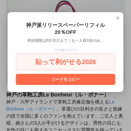
×
神戸派リリースペーパーリフィル
20％OFF
有効期限は8月31日まで！お一人様1回のみ。
クーポンコード
貼って剥がせる2026
コードをコピー
神戸の革鞄工房Le Bonheur（ル・ボナー）
神戸・六甲アイランドで革鞄工房兼店舗を構える
Le
Bonheur（ル・ボナー）
。革選びの目利きの良さと熟練
の技で全国に多くのファンを抱えています。ご主人と奥
様、娘さんの3人が手がけるデザインは、男性の目にも
女性の目にも留まるユニセックスな雰囲気を持っていま