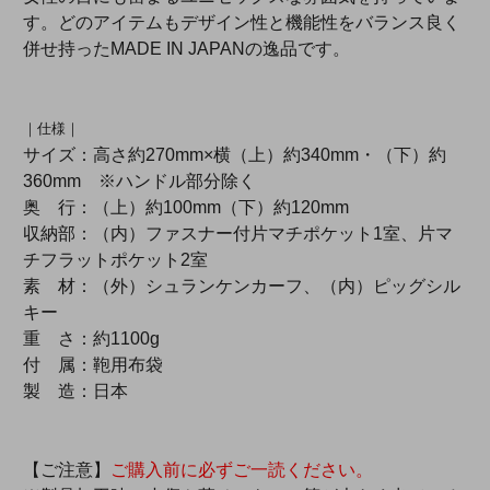
す。どのアイテムもデザイン性と機能性をバランス良く
併せ持ったMADE IN JAPANの逸品です。
｜仕様｜
サイズ：高さ約270mm×横（上）約340mm・（下）約
360mm ※ハンドル部分除く
奥 行：（上）約100mm（下）約120mm
収納部：（内）ファスナー付片マチポケット1室、片マ
チフラットポケット2室
素 材：（外）シュランケンカーフ、（内）ピッグシル
キー
重 さ：約1100g
付 属：鞄用布袋
製 造：日本
【ご注意】
ご購入前に必ずご一読ください。