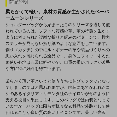
商品説明
柔らかくて軽い。素材の質感が生かされたペーパ
ームーンシリーズ
ショルダーバッグから始まったこのシリーズを通して使
われているのは、ソフトな質感の革。革の特徴を生かす
ように考えられた複雑な折りと緩みのパターンで、極力
ステッチが見えない折り紙のような意匠をしています。
創り（カタチ）の中にル・ボナーの革や製品づくりへの
思い入れを感じられる逸品です。身体にフィットするた
め使い心地は非常に軽やかで、自重の重いバッグが苦手
な方に特に好評を得ています。
柔らかく薄い革というと使ううちに伸びてクタッとなっ
てしまうのではと思われますが、内装にあてがわれたコ
シのあるイタリア・リモンタ社のナイロンが骨のように
支える役目を果たします。このバッグでは内装となって
いますが、バッグに限らず様々な衣料品で外装として使
われることが多い質の高いナイロンです。美しい光沢