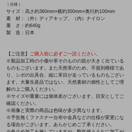
｜仕様｜
サイズ：高さ約360mm×横約300mm×奥行約100mm
素 材：（外）ディアキップ、（内）ナイロン
重 さ：約640g
製 造：日本
【ご注意】
ご購入前に必ずご一読ください。
※製品加工時の小傷や革そのものの筋が大きく出ている
ものもございます。また天然革のため、不規則模様であ
り、シボの出具合、縦に革目が走っているものもござい
ます。大量生産品ではない、天然素材の個性としてご理
解の上ご購入ください。
※サイズや重量には個体差がございます。目安としてご
確認ください。
※画像と実際の商品は色味が多少異なります。
※予告無くファスナー台布や金具などの仕様が変更にな
る場合がございます。あらかじめご了承ください。
※色止め加工を施していますが、数年使ううちに加工が