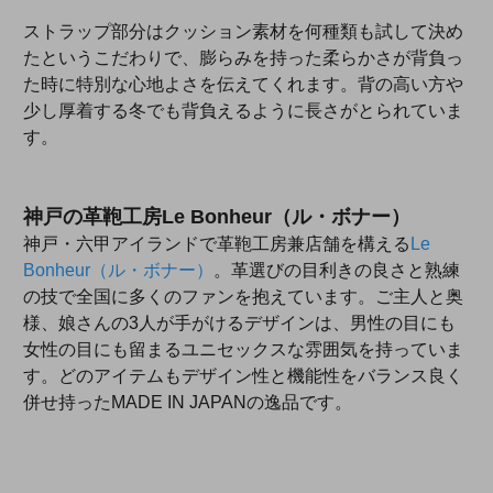
ストラップ部分はクッション素材を何種類も試して決め
たというこだわりで、膨らみを持った柔らかさが背負っ
た時に特別な心地よさを伝えてくれます。背の高い方や
少し厚着する冬でも背負えるように長さがとられていま
す。
神戸の革鞄工房Le Bonheur（ル・ボナー）
神戸・六甲アイランドで革鞄工房兼店舗を構える
Le
Bonheur（ル・ボナー）
。革選びの目利きの良さと熟練
の技で全国に多くのファンを抱えています。ご主人と奥
様、娘さんの3人が手がけるデザインは、男性の目にも
女性の目にも留まるユニセックスな雰囲気を持っていま
す。どのアイテムもデザイン性と機能性をバランス良く
併せ持ったMADE IN JAPANの逸品です。