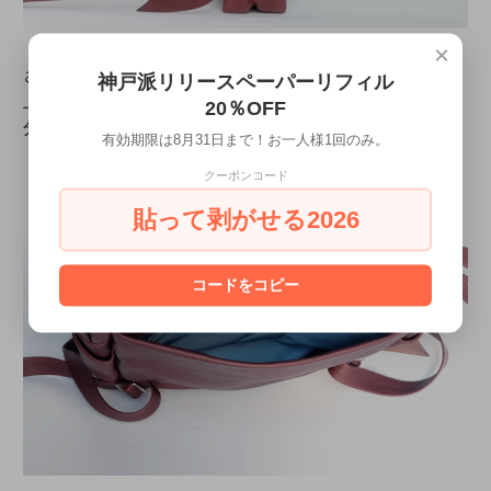
×
さらに背面にもポケットがあります。
神戸派リリースペーパーリフィル
上部のハンドルで手持ちでも使えるよう、ストラップ部
20％OFF
分を外してこのポケットに収納することも可能です。
有効期限は8月31日まで！お一人様1回のみ。
クーポンコード
貼って剥がせる2026
コードをコピー