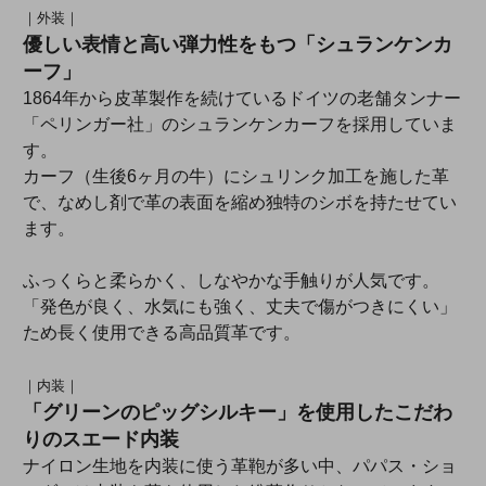
｜外装｜
優しい表情と高い弾力性をもつ「シュランケンカ
ーフ」
1864年から皮革製作を続けているドイツの老舗タンナー
「ペリンガー社」のシュランケンカーフを採用していま
す。
カーフ（生後6ヶ月の牛）にシュリンク加工を施した革
で、なめし剤で革の表面を縮め独特のシボを持たせてい
ます。
ふっくらと柔らかく、しなやかな手触りが人気です。
「発色が良く、水気にも強く、丈夫で傷がつきにくい」
ため長く使用できる高品質革です。
｜内装｜
「グリーンのピッグシルキー」を使用したこだわ
りのスエード内装
ナイロン生地を内装に使う革鞄が多い中、パパス・ショ