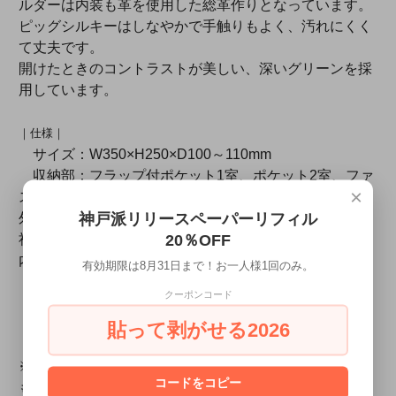
ルダーは内装も革を使用した総革作りとなっています。
ピッグシルキーはしなやかで手触りもよく、汚れにくく
て丈夫です。
開けたときのコントラストが美しい、深いグリーンを採
用しています。
｜仕様｜
サイズ：W350×H250×D100～110mm
収納部：フラップ付ポケット1室、ポケット2室、ファ
×
スナーポケット1室
神戸派リリースペーパーリフィル
外装素材：シュランケンカーフ（ドイツ・ペリンガー
20％OFF
社）
内装素材：ピッグシルキー
有効期限は8月31日まで！お一人様1回のみ。
重さ：約960g
クーポンコード
製造：日本
貼って剥がせる2026
【ご注意】
ご購入前に必ずご一読ください。
※製品加工時の小傷や革そのものの筋が大きく出ている
コードをコピー
ものもございます。また天然革のため、不規則模様であ