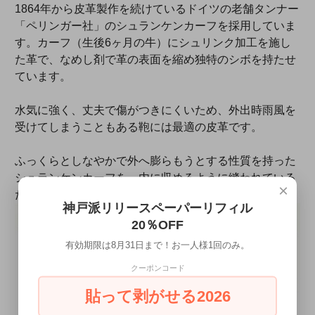
1864年から皮革製作を続けているドイツの老舗タンナー
「ペリンガー社」のシュランケンカーフを採用していま
す。カーフ（生後6ヶ月の牛）にシュリンク加工を施し
た革で、なめし剤で革の表面を縮め独特のシボを持たせ
ています。
水気に強く、丈夫で傷がつきにくいため、外出時雨風を
受けてしまうこともある鞄には最適の皮革です。
ふっくらとしなやかで外へ膨らもうとする性質を持った
シュランケンカーフを、内に収めるように縫われている
×
ため丸みが出て柔らかな仕上がりになっています。
神戸派リリースペーパーリフィル
20％OFF
有効期限は8月31日まで！お一人様1回のみ。
クーポンコード
貼って剥がせる2026