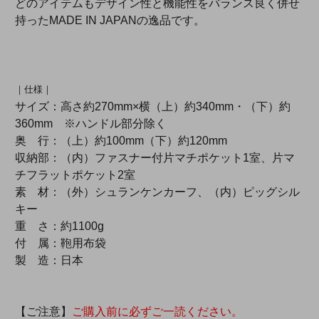
どのアイテムもデザイン性と機能性をバランス良く併せ
持ったMADE IN JAPANの逸品です。
｜仕様｜
サイズ：高さ約270mm×横（上）約340mm・（下）約
360mm ※ハンドル部分除く
奥 行：（上）約100mm（下）約120mm
収納部：（内）ファスナー付片マチポケット1室、片マ
チフラットポケット2室
素 材：（外）シュランケンカーフ、（内）ピッグシル
キー
重 さ：約1100g
付 属：鞄用布袋
製 造：日本
【ご注意】
ご購入前に必ずご一読ください。