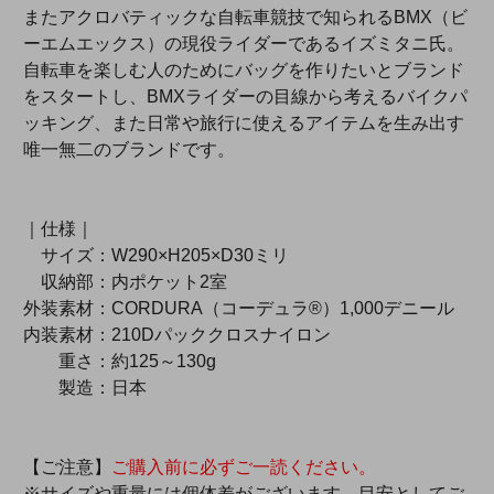
またアクロバティックな自転車競技で知られるBMX（ビ
ーエムエックス）の現役ライダーであるイズミタニ氏。
自転車を楽しむ人のためにバッグを作りたいとブランド
をスタートし、BMXライダーの目線から考えるバイクパ
ッキング、また日常や旅行に使えるアイテムを生み出す
唯一無二のブランドです。
｜仕様｜
サイズ：W290×H205×D30ミリ
収納部：内ポケット2室
外装素材：CORDURA（コーデュラ®）1,000デニール
内装素材：210Dパッククロスナイロン
重さ：約125～130g
製造：日本
【ご注意】
ご購入前に必ずご一読ください。
※サイズや重量には個体差がございます。目安としてご