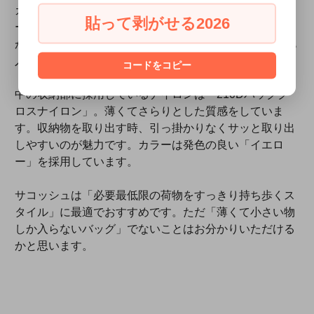
カチやティッシュ、カードフォルダー、メモ帳、キーケ
貼って剥がせる2026
ースなどを入れて使えます。メインの収納部には長財布
がすっぽり入る大きさ。A5サイズの書籍や文庫本なども
入ります。
コードをコピー
中の収納部に採用しているナイロンは「210Dパックク
ロスナイロン」。薄くてさらりとした質感をしていま
す。収納物を取り出す時、引っ掛かりなくサッと取り出
しやすいのが魅力です。カラーは発色の良い「イエロ
ー」を採用しています。
サコッシュは「必要最低限の荷物をすっきり持ち歩くス
タイル」に最適でおすすめです。ただ「薄くて小さい物
しか入らないバッグ」でないことはお分かりいただける
かと思います。