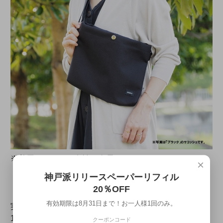
※着用イメージ｜女性 身長152㎝
×
神戸派リリースペーパーリフィル
20％OFF
有効期限は8月31日まで！お一人様1回のみ。
実際に荷物を入れてみましょう。バッグの中には
140×140ミリのポケットが2つ。スマートフォン、ハン
クーポンコード