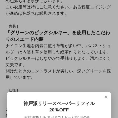
め色落ちする事がございます。
白い衣服等は特にご注意ください。ある程度エイジング
が進めば色落ちは緩和されます。
｜内装｜
「グリーンのピッグシルキー」を使用したこだわ
りのスエード内装
ナイロン生地を内装に使う革鞄が多い中、パパス・ショ
ルダーは内装も革を使用した総革作りとなっています。
ピッグシルキーはしなやかで手触りもよく、汚れにくく
丈夫です。
開けたときのコントラストが美しい、深いグリーンを採
用しています。
｜仕様｜
×
サイズ：W350×H250×D100～110mm
収納部：フラップ付ポケット1室、ポケット2室、ファ
神戸派リリースペーパーリフィル
スナーポケット1室
20％OFF
外装素材：ミネルバ・ボックス（イタリア・バタラッシ
有効期限は8月31日まで！お一人様1回のみ。