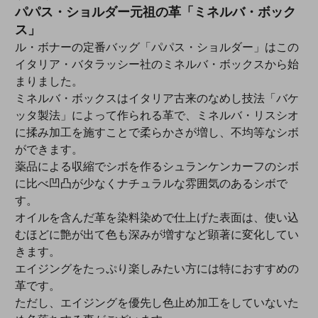
パパス・ショルダー元祖の革「ミネルバ・ボック
ス」
ル・ボナーの定番バッグ「パパス・ショルダー」はこの
イタリア・バタラッシー社のミネルバ・ボックスから始
まりました。
ミネルバ・ボックスはイタリア古来のなめし技法「バケ
ッタ製法」によって作られる革で、ミネルバ・リスシオ
に揉み加工を施すことで柔らかさが増し、不均等なシボ
ができます。
薬品による収縮でシボを作るシュランケンカーフのシボ
に比べ凹凸が少なくナチュラルな雰囲気のあるシボで
す。
オイルを含んだ革を染料染めで仕上げた表面は、使い込
むほどに艶が出て色も深みが増すなど顕著に変化してい
きます。
エイジングをたっぷり楽しみたい方には特におすすめの
革です。
ただし、エイジングを優先し色止め加工をしていないた