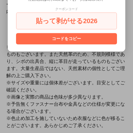
ー社）
クーポンコード
内装素材：ピッグシルキー
重さ：約960g
貼って剥がせる2026
製造：日本
コードをコピー
【ご注意】
ご購入前に必ずご一読ください。
※製品加工時の小傷や革そのものの筋が大きく出ている
ものもございます。また天然革のため、不規則模様であ
り、シボの出具合、縦に革目が走っているものもござい
ます。大量生産品ではない、天然素材の個性としてご理
解の上ご購入下さい。
※サイズや重量には個体差がございます。目安としてご
確認ください。
※画像と実際の商品は色味が多少異なります。
※予告無くファスナー台布や金具などの仕様が変更にな
る場合がございます。
※色止め加工を施していないため衣服などに色が移るこ
とがございます。あらかじめご了承ください。