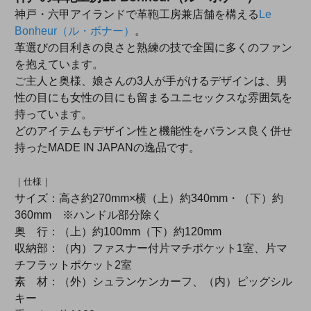
神戸・六甲アイランドで革鞄工房兼店舗を構える
Le
Bonheur（ル・ボナー）
。
革選びの目利きの良さと熟練の技で全国に多くのファン
を抱えています。
ご主人と奥様、娘さんの3人が手がけるデザインは、男
性の目にも女性の目にも留まるユニセックスな雰囲気を
持っています。
どのアイテムもデザイン性と機能性をバランス良く併せ
持ったMADE IN JAPANの逸品です。
｜仕様｜
サイズ：高さ約270mm×横（上）約340mm・（下）約
360mm ※ハンドル部分除く
奥 行：（上）約100mm（下）約120mm
収納部：（内）ファスナー付片マチポケット1室、片マ
チフラットポケット2室
素 材：（外）シュランケンカーフ、（内）ピッグシル
キー