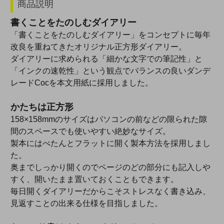
商品説明
書くことをたのしむダイアリー
「書くことをたのしむダイアリー」をコンセプトに毎年
改良を重ねてきたオリジナル正方形ダイアリー。
ダイアリーに求められる「細かな文字での筆記性」と
「インクの速乾性」という観点でバランスの良いダンデ
レードCocを本文用紙に採用しました。
かたちは正方形
158×158mmのサイズはパソコンの前などの限られた隙
間のスペースでも使いやすい絶妙なサイズ。
製本にはぺたんとフラットに開く製本方法を採用しまし
た。
奥までしっかり開くのでページのどの部分にも記入しや
すく、開いたまま置いておくこともできます。
毎日開くダイアリーだからこそストレスなく書き込み、
見返すことの出来る仕様を目指しました。