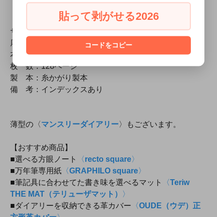
貼って剥がせる2026
｜仕様｜
サイズ：158×158mm（正方形）
厚 み：約8mm
コードをコピー
本文用紙：ダンデレードCoc
枚 数：128ページ
製 本：糸かがり製本
備 考：インデックスあり
薄型の〈
マンスリーダイアリー
〉もございます。
【おすすめ商品】
■選べる方眼ノート
〈
recto square
〉
■万年筆専用紙
〈
GRAPHILO square
〉
■筆記具に合わせてた書き味を選べるマット
〈
Teriw
THE MAT（テリューザマット）
〉
■ダイアリーを収納できる革カバー
〈
OUDE（ウデ）正