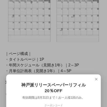
｜ページ構成｜
・タイトルページ｜1P
・年間スケジュール（見開き1年）｜2～3P
・月単位計画表（見開き1年）｜4～5P
・マンスリーページ（1ページ1ヶ月/月曜始まり）｜6～
×
17P
神戸派リリースペーパーリフィル
・ウィークリーページ（見開き1週間/月曜始まり）｜18
20％OFF
～123P
有効期限は8月31日まで！お一人様1回のみ。
・メモページ（5mm方眼）｜124～127P
・白ページ ※下部に弊社情報記載｜128P
クーポンコード