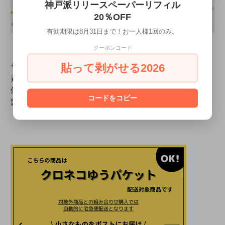
神戸派リリースペーパーリフィル
20％OFF
有効期限は8月31日まで！お一人様1回のみ。
クーポンコード
貼って剥がせる2026
サイズ：15mm幅×5m
素 材：紙
備 考：ビニール個包装
コードをコピー
製 造：日本