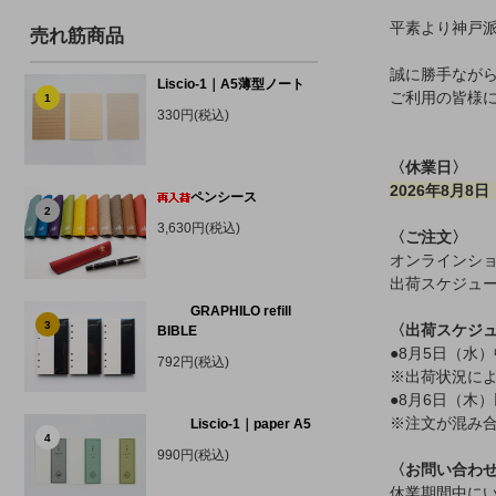
平素より神戸
売れ筋商品
誠に勝手なが
Liscio-1｜A5薄型ノート
ご利用の皆様
1
330円(税込)
〈休業日〉
2026年8月8
ペンシース
2
3,630円(税込)
〈ご注文〉
オンラインシ
出荷スケジュ
GRAPHILO refill
3
〈出荷スケジ
BIBLE
●8月5日（水
792円(税込)
※出荷状況に
●8月6日（木
※注文が混み
Liscio-1｜paper A5
4
990円(税込)
〈お問い合わ
休業期間中にい